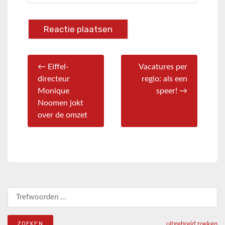
← Eiffel-
Vacatures per
directeur
regio: als een
Monique
speer! →
Noomen jokt
over de omzet
Zoeken naar:
uitgebreid zoeken