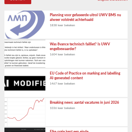
Planning voor gefaseerde uitrol UWV BMS nu
alweer volstrekt achterhaald
1838 keer bekeken
Was 8vance technisch failliet? Is UWV
engelbewaarder?
1604 keer bekeken
EU Code of Practice on marking and labelling
AI-generated content
1467 keer bekeken
Breaking news: aantal vacatures in juni 2026
1036 keer bekeken
Elke orgie kent een einde