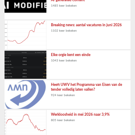
AI-generated content
1485 keer bekeken
Breaking news: aantal vacatures in juni 2026
1102 keer bekeken
Elke orgie kent een einde
1043 keer bekeken
Heeft UWV het Programma van Eisen van de
tender volledig laten vallen?
924 keer bekeken
Werkloosheid in mei 2026 naar 3,9%
805 keer bekeken