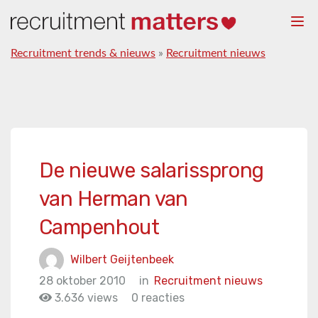
Togg
navi
Recruitment trends & nieuws
»
Recruitment nieuws
De nieuwe salarissprong
van Herman van
Campenhout
Wilbert Geijtenbeek
28 oktober 2010
in
Recruitment nieuws
3.636 views
0 reacties