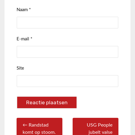
Naam
*
E-mail
*
Site
← Randstad
USG People
komt op stoom.
jubelt valse