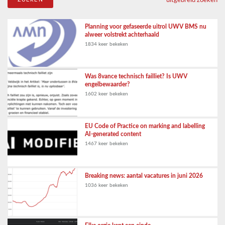
uitgebreid zoeken
Planning voor gefaseerde uitrol UWV BMS nu
alweer volstrekt achterhaald
1834 keer bekeken
Was 8vance technisch failliet? Is UWV
engelbewaarder?
1602 keer bekeken
EU Code of Practice on marking and labelling
AI-generated content
1467 keer bekeken
Breaking news: aantal vacatures in juni 2026
1036 keer bekeken