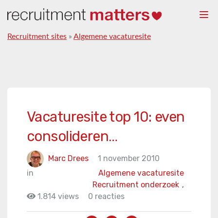
Togg
navi
Recruitment sites
»
Algemene vacaturesite
Vacaturesite top 10: even
consolideren…
Marc Drees
1 november 2010
in
Algemene vacaturesite
Recruitment onderzoek
,
1.814 views
0 reacties