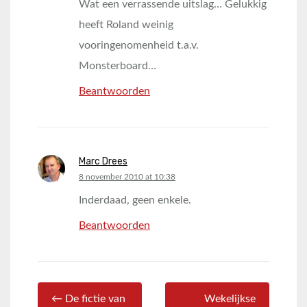
Wat een verrassende uitslag… Gelukkig
heeft Roland weinig
vooringenomenheid t.a.v.
Monsterboard…
Beantwoorden
Marc Drees
says:
8 november 2010 at 10:38
Inderdaad, geen enkele.
Beantwoorden
← De fictie van
Wekelijkse