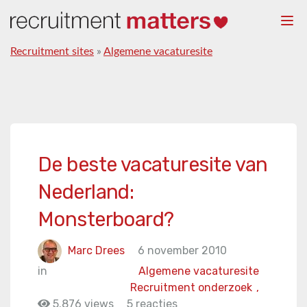
Togg
navi
Recruitment sites
»
Algemene vacaturesite
De beste vacaturesite van
Nederland:
Monsterboard?
Marc Drees
6 november 2010
in
Algemene vacaturesite
Recruitment onderzoek
,
5.876 views
5 reacties