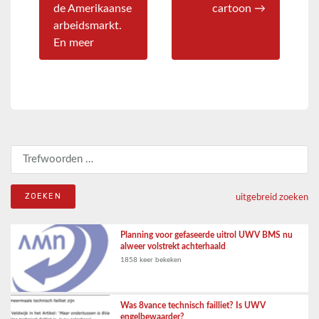
de Amerikaanse
cartoon →
arbeidsmarkt.
En meer
Zoeken naar:
uitgebreid zoeken
Planning voor gefaseerde uitrol UWV BMS nu
alweer volstrekt achterhaald
1858 keer bekeken
Was 8vance technisch failliet? Is UWV
engelbewaarder?