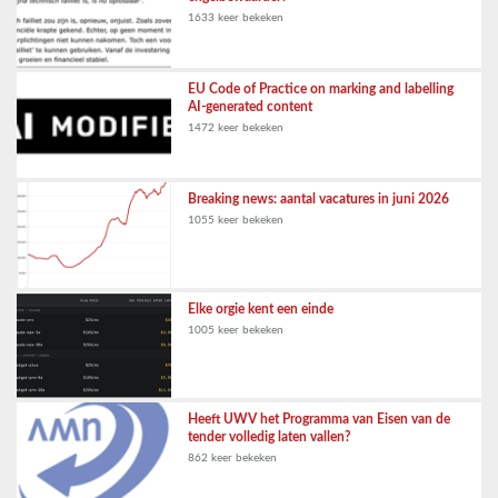
1633 keer bekeken
EU Code of Practice on marking and labelling
AI-generated content
1472 keer bekeken
Breaking news: aantal vacatures in juni 2026
1055 keer bekeken
Elke orgie kent een einde
1005 keer bekeken
Heeft UWV het Programma van Eisen van de
tender volledig laten vallen?
862 keer bekeken