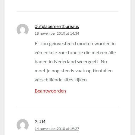
Outplacementbureaus
says:
18 november 2010 at 14:34
Er zou geïnvesteerd moeten worden in
één enkele zoekfunctie die meteen álle
banen in Nederland weergeeft. Nu
moet je nog steeds vaak op tientallen
verschillende sites kijken.
Beantwoorden
G.J.M.
says:
14 november 2010 at 19:27