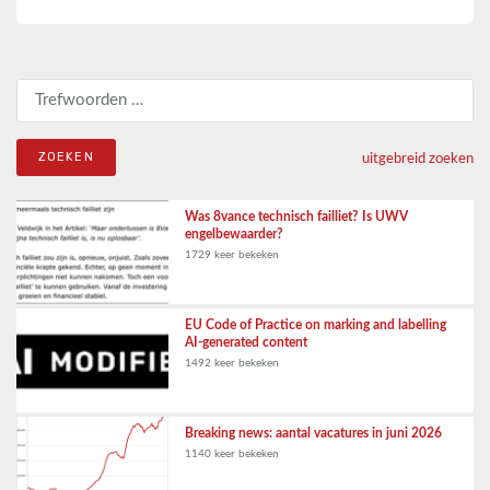
Zoeken naar:
uitgebreid zoeken
Was 8vance technisch failliet? Is UWV
engelbewaarder?
1729 keer bekeken
EU Code of Practice on marking and labelling
AI-generated content
1492 keer bekeken
Breaking news: aantal vacatures in juni 2026
1140 keer bekeken