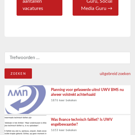
aantallen
Guru, Social
vacatures
Media Guru →
Zoeken naar:
uitgebreid zoeken
Planning voor gefaseerde uitrol UWV BMS nu
alweer volstrekt achterhaald
1876 keer bekeken
Was 8vance technisch failliet? Is UWV
engelbewaarder?
1653 keer bekeken