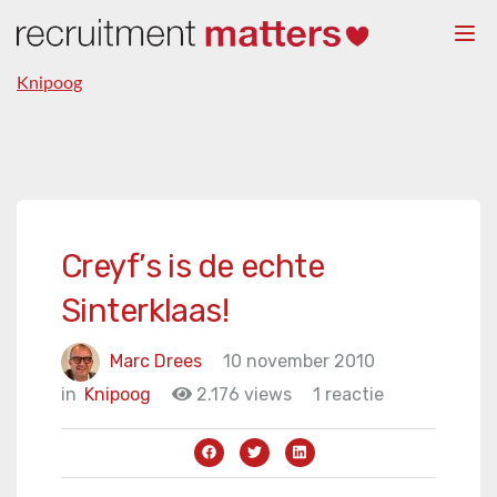
Togg
navi
Knipoog
Creyf’s is de echte
Sinterklaas!
Marc Drees
10 november 2010
in
Knipoog
2.176 views
1 reactie