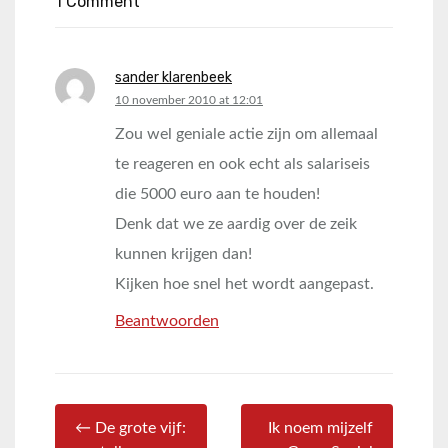
1 Comment
sander klarenbeek
says:
10 november 2010 at 12:01
Zou wel geniale actie zijn om allemaal
te reageren en ook echt als salariseis
die 5000 euro aan te houden!
Denk dat we ze aardig over de zeik
kunnen krijgen dan!
Kijken hoe snel het wordt aangepast.
Beantwoorden
← De grote vijf:
Ik noem mijzelf