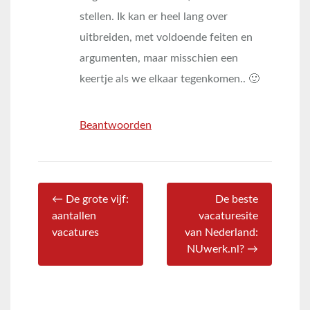
stellen. Ik kan er heel lang over
uitbreiden, met voldoende feiten en
argumenten, maar misschien een
keertje als we elkaar tegenkomen.. 🙂
Beantwoorden
← De grote vijf:
De beste
aantallen
vacaturesite
vacatures
van Nederland:
NUwerk.nl? →