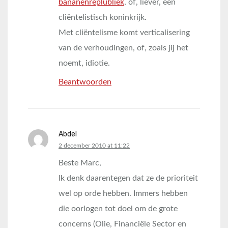
bananenreplubliek
, of, liever, een
cliëntelistisch koninkrijk.
Met cliëntelisme komt verticalisering
van de verhoudingen, of, zoals jij het
noemt, idiotie.
Beantwoorden
Abdel
says:
2 december 2010 at 11:22
Beste Marc,
Ik denk daarentegen dat ze de prioriteit
wel op orde hebben. Immers hebben
die oorlogen tot doel om de grote
concerns (Olie, Financiële Sector en