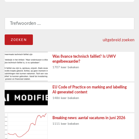
Zoeken naar:
uitgebreid zoeken
Was 8vance technisch failliet? Is UWV
engelbewaarder?
1707 keer bekeken
EU Code of Practice on marking and labelling
AI-generated content
1486 keer bekeken
Breaking news: aantal vacatures in juni 2026
1111 keer bekeken