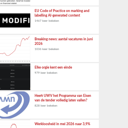
EU Code of Practice on marking and
labelling AI-generated content
1467 keer bekeken
Breaking news: aantal vacatures in juni
2026
1036 keer bekeken
Elke orgie kent een einde
979 keer bekeken
Heeft UWV het Programma van Eisen
van de tender volledig laten vallen?
828 keer bekeken
Werkloosheid in mei 2026 naar 3,9%