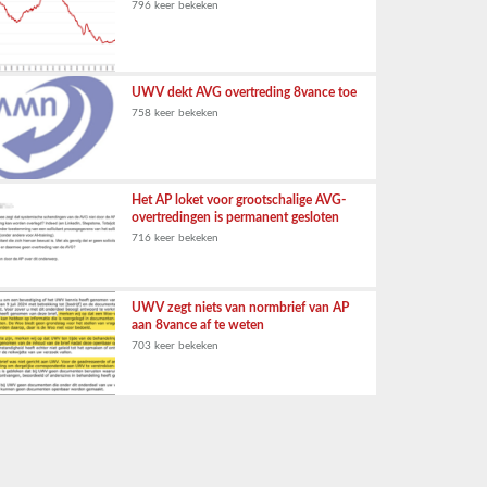
796 keer bekeken
UWV dekt AVG overtreding 8vance toe
758 keer bekeken
Het AP loket voor grootschalige AVG-
overtredingen is permanent gesloten
716 keer bekeken
UWV zegt niets van normbrief van AP
aan 8vance af te weten
703 keer bekeken