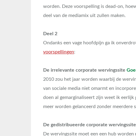
worden. Deze voorspelling is dead-on, hoewe
deel van de mediamix uit zullen maken.
Deel 2
Ondanks een vage hoofdpijn ga ik onverdr
voorspellingen
:
De irrelevante corporate wervingssite
Goe
2010 zou het jaar worden waarbij de wervings
van sociale media niet omarmt en incorporeer
doen al gemarginaliseert zijn weet ik eerlij
meer worden gelanceerd zonder meerdere so
De gedistribueerde corporate wervingssit
De wervingssite moet een een hub worden me