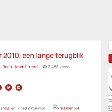
d
Zo
r 2010: een lange terugblik
n
Recruitment trend
3.483 views
aardig
, en ik had natuurlijk