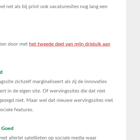
l net als bij print ook vacaturesites nog lang een
oten door met
het tweede deel van mijn drieluik aan
d
site zichzelf marginaliseert als zij de innovaties
t in de eigen site. Of wervingssites die dat niet
k gezegd niet. Maar wel dat nieuwe wervingssites niet
ciale features.
e
Goed
t allerlei satellieten op sociale media waar