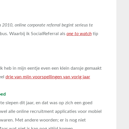
in 2010, online corporate referral begint serieus te
 bus. Waarbij ik SocialReferral als
one to watch
tip
Ik heb in mijn eentje even een klein dansje gemaakt
eel
drie van mijn voorspellingen van vorig jaar
oed
te slepen dit jaar, en dat was op zich een goed
wel alle online recruitment applicaties voor mobiel
waren. Met andere woorden; er is nog niet
aar wat niet is kan nog altijd komen…