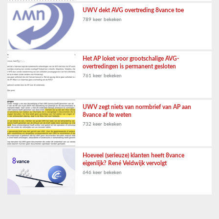
UWV dekt AVG overtreding 8vance toe
789 keer bekeken
Het AP loket voor grootschalige AVG-
overtredingen is permanent gesloten
761 keer bekeken
UWV zegt niets van normbrief van AP aan
8vance af te weten
732 keer bekeken
Hoeveel (serieuze) klanten heeft 8vance
eigenlijk? René Veldwijk vervolgt
646 keer bekeken