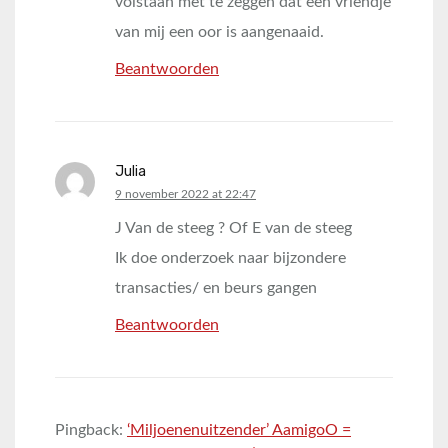
volstaan met te zeggen dat een vriendje
van mij een oor is aangenaaid.
Beantwoorden
Julia
says:
9 november 2022 at 22:47
J Van de steeg ? Of E van de steeg
Ik doe onderzoek naar bijzondere
transacties/ en beurs gangen
Beantwoorden
Pingback:
‘Miljoenenuitzender’ AamigoO =