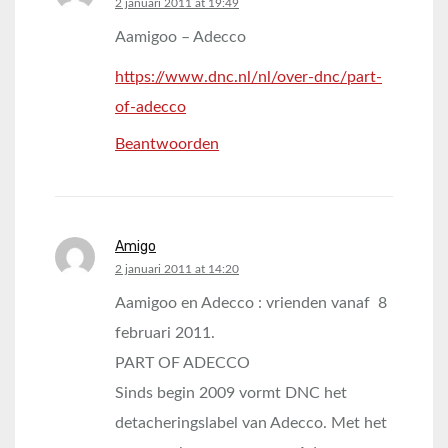
says:
2 januari 2011 at 19:49
Aamigoo – Adecco
https://www.dnc.nl/nl/over-dnc/part-
of-adecco
Beantwoorden
Amigo
says:
2 januari 2011 at 14:20
Aamigoo en Adecco : vrienden vanaf 8
februari 2011.
PART OF ADECCO
Sinds begin 2009 vormt DNC het
detacheringslabel van Adecco. Met het