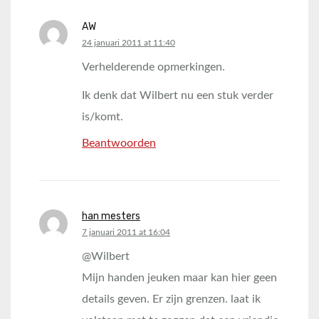
AW
says:
24 januari 2011 at 11:40
Verhelderende opmerkingen.
Ik denk dat Wilbert nu een stuk verder
is/komt.
Beantwoorden
han mesters
says:
7 januari 2011 at 16:04
@Wilbert
Mijn handen jeuken maar kan hier geen
details geven. Er zijn grenzen. laat ik