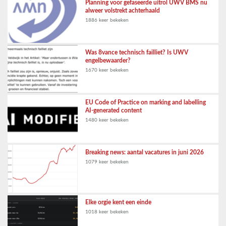
Planning voor gefaseerde uitrol UWV BMS nu
alweer volstrekt achterhaald
1886 keer bekeken
Was 8vance technisch failliet? Is UWV
engelbewaarder?
1670 keer bekeken
EU Code of Practice on marking and labelling
AI-generated content
1480 keer bekeken
Breaking news: aantal vacatures in juni 2026
1079 keer bekeken
Elke orgie kent een einde
1018 keer bekeken