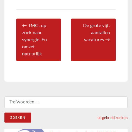
← TMG: op
De grote vijf:
zoek naar
aantallen
synergie. En
vacatures →
omzet
natuurlijk
Zoeken naar:
uitgebreid zoeken