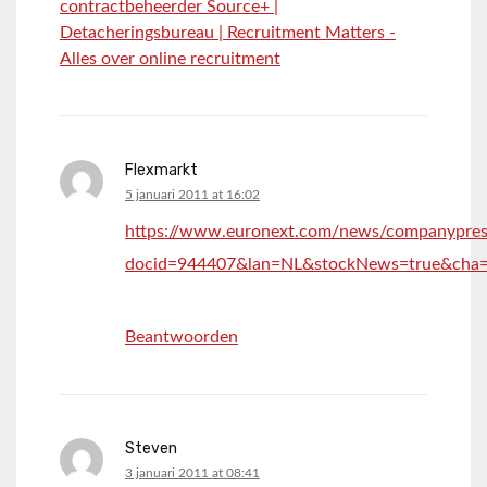
contractbeheerder Source+ |
Detacheringsbureau | Recruitment Matters -
Alles over online recruitment
Flexmarkt
says:
5 januari 2011 at 16:02
https://www.euronext.com/news/companypress
docid=944407&lan=NL&stockNews=true&cha
Beantwoorden
Steven
says:
3 januari 2011 at 08:41