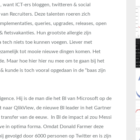
, want ICT-ers bloggen, twitteren & social
 van Recruiters. Deze talenten roeren zich
 implementaties, queries, upgrades, releases, open
 fietsvakanties. Hun grootste allergie zijn
a tech niets toe kunnen voegen. Liever met
gezamelijk tot mooie nieuwe dingen komen. Het
e. Maar hoe hier hier nu mee om te gaan bij het
& kunde is toch vooral opgedaan in de “baas zijn
ligence. Hij is de man die het BI van Microsoft op de
pt naar QlikView, de nieuwe BI leader in het Gartner
 transfer van de eeuw. In BI de impact al zou Messi
Awe in optima forma. Omdat Donald Farmer deze
ij gevolgd door 6000 personen op Twitter en is zijn