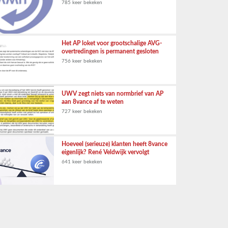
785 keer bekeken
Het AP loket voor grootschalige AVG-
overtredingen is permanent gesloten
756 keer bekeken
UWV zegt niets van normbrief van AP
aan 8vance af te weten
727 keer bekeken
Hoeveel (serieuze) klanten heeft 8vance
eigenlijk? René Veldwijk vervolgt
641 keer bekeken