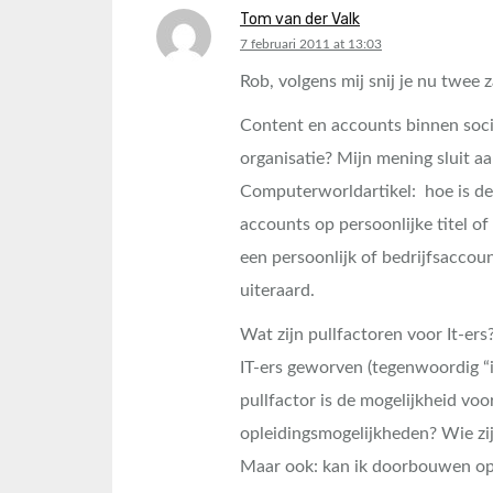
Tom van der Valk
says:
7 februari 2011 at 13:03
Rob, volgens mij snij je nu twee z
Content en accounts binnen socia
organisatie? Mijn mening sluit aa
Computerworldartikel: hoe is de
accounts op persoonlijke titel o
een persoonlijk of bedrijfsaccoun
uiteraard.
Wat zijn pullfactoren voor It-ers
IT-ers geworven (tegenwoordig “i
pullfactor is de mogelijkheid voo
opleidingsmogelijkheden? Wie zijn
Maar ook: kan ik doorbouwen op 