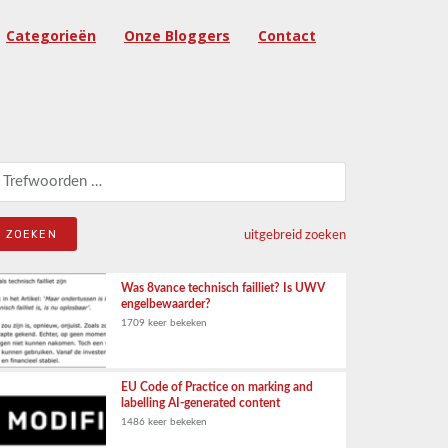
Categorieën
Onze Bloggers
Contact
eken naar:
uitgebreid zoeken
Was 8vance technisch failliet? Is UWV
engelbewaarder?
1709 keer bekeken
EU Code of Practice on marking and
labelling AI-generated content
1486 keer bekeken