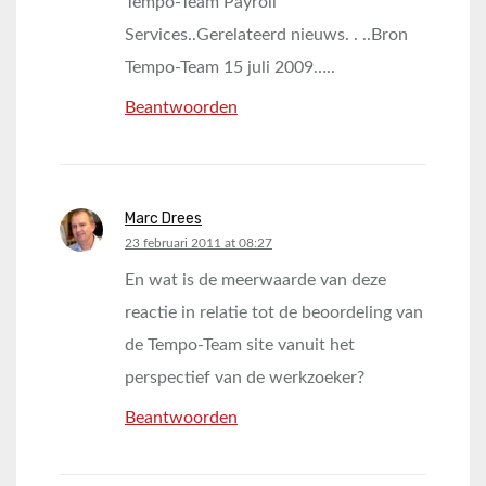
Tempo-Team Payroll
Services..Gerelateerd nieuws. . ..Bron
Tempo-Team 15 juli 2009…..
Beantwoorden
Marc Drees
says:
23 februari 2011 at 08:27
En wat is de meerwaarde van deze
reactie in relatie tot de beoordeling van
de Tempo-Team site vanuit het
perspectief van de werkzoeker?
Beantwoorden