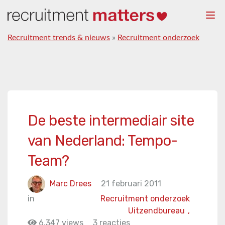
Togg
navi
Recruitment trends & nieuws
»
Recruitment onderzoek
De beste intermediair site
van Nederland: Tempo-
Team?
Marc Drees
21 februari 2011
in
Recruitment onderzoek
Uitzendbureau
,
6.347 views
3 reacties