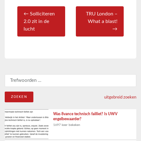
← Solliciteren
TRU London –
2.0 zit in de
What a blast!
lucht
→
Zoeken naar:
uitgebreid zoeken
Was 8vance technisch failliet? Is UWV
engelbewaarder?
1697 keer bekeken