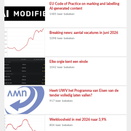
EU Code of Practice on marking and labelling
AI-generated content
1485 keer bekeken
Breaking news: aantal vacatures in juni 2026
1098 keer bekeken
Elke orgie kent een einde
1042 keer bekeken
Heeft UWV het Programma van Eisen van de
tender volledig laten vallen?
917 keer bekeken
Werkloosheid in mei 2026 naar 3,9%
804 keer bekeken