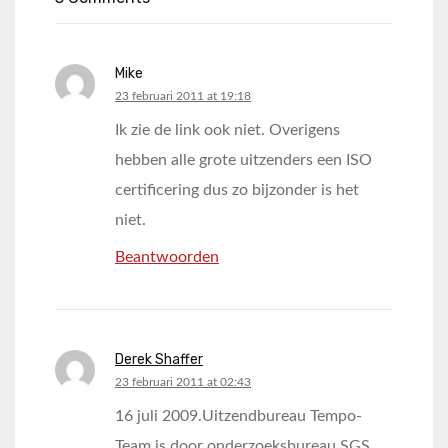
Mike
says:
23 februari 2011 at 19:18
Ik zie de link ook niet. Overigens
hebben alle grote uitzenders een ISO
certificering dus zo bijzonder is het
niet.
Beantwoorden
Derek Shaffer
says:
23 februari 2011 at 02:43
16 juli 2009.Uitzendbureau Tempo-
Team is door onderzoeksbureau SGS