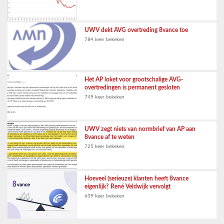
UWV dekt AVG overtreding 8vance toe
784 keer bekeken
Het AP loket voor grootschalige AVG-
overtredingen is permanent gesloten
749 keer bekeken
UWV zegt niets van normbrief van AP aan
8vance af te weten
725 keer bekeken
Hoeveel (serieuze) klanten heeft 8vance
eigenlijk? René Veldwijk vervolgt
639 keer bekeken