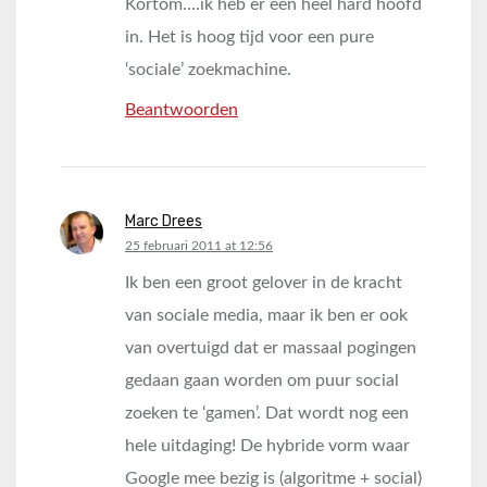
Kortom….ik heb er een heel hard hoofd
in. Het is hoog tijd voor een pure
‘sociale’ zoekmachine.
Beantwoorden
Marc Drees
says:
25 februari 2011 at 12:56
Ik ben een groot gelover in de kracht
van sociale media, maar ik ben er ook
van overtuigd dat er massaal pogingen
gedaan gaan worden om puur social
zoeken te ‘gamen’. Dat wordt nog een
hele uitdaging! De hybride vorm waar
Google mee bezig is (algoritme + social)