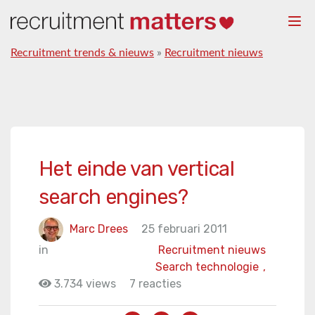
Togg
navi
Recruitment trends & nieuws
»
Recruitment nieuws
Het einde van vertical
search engines?
Marc Drees
25 februari 2011
in
Recruitment nieuws
Search technologie
,
3.734 views
7 reacties