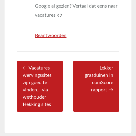
Google al gezien? Vertaal dat eens naar
vacatures 🙂
Beantwoorden
← Vacatures
Lekker
wervingssites
grasduinen in
zijn goed te
comScore
vinden… via
rapport →
wethouder
Hekking sites