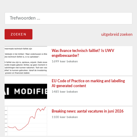
Zoeken naar:
uitgebreid zoeken
Was 8vance technisch failliet? Is UWV
engelbewaarder?
1699 keer bekeken
EU Code of Practice on marking and labelling
AI-generated content
1485 keer bekeken
Breaking news: aantal vacatures in juni 2026
1100 keer bekeken