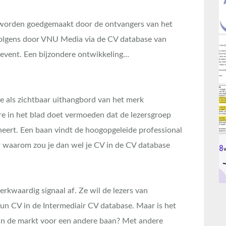
worden goedgemaakt door de ontvangers van het
rvolgens door VNU Media via de CV database van
gevent. Een bijzondere ontwikkeling…
tie als zichtbaar uithangbord van het merk
re in het blad doet vermoeden dat de lezersgroep
nneert. Een baan vindt de hoogopgeleide professional
ar waarom zou je dan wel je CV in de CV database
rkwaardig signaal af. Ze wil de lezers van
hun CV in de Intermediair CV database. Maar is het
l in de markt voor een andere baan? Met andere