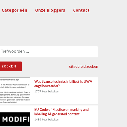
Categorieën
Onze Bloggers
Contact
eken naar:
uitgebreid zoeken
Was 8vance technisch failliet? Is UWV
engelbewaarder?
1707 keer bekeken
EU Code of Practice on marking and
labelling AI-generated content
1486 keer bekeken