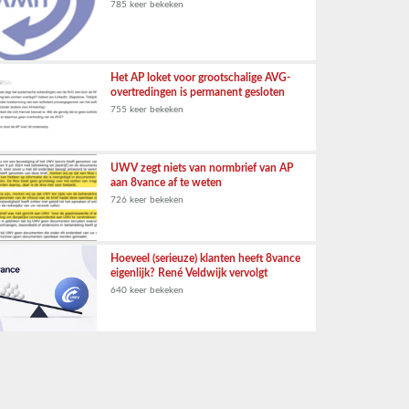
785 keer bekeken
Het AP loket voor grootschalige AVG-
overtredingen is permanent gesloten
755 keer bekeken
UWV zegt niets van normbrief van AP
aan 8vance af te weten
726 keer bekeken
Hoeveel (serieuze) klanten heeft 8vance
eigenlijk? René Veldwijk vervolgt
640 keer bekeken