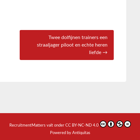
Twee dolfijnen trainers een
straaljager piloot en echte heren
liefde →
RecruitmentMatters
valt onder
CC BY-NC-ND 4.0
Powered by Antiquitas