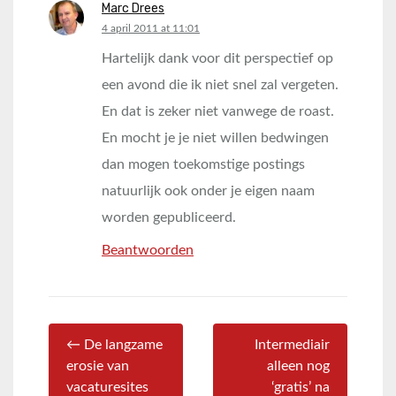
Marc Drees
says:
4 april 2011 at 11:01
Hartelijk dank voor dit perspectief op
een avond die ik niet snel zal vergeten.
En dat is zeker niet vanwege de roast.
En mocht je je niet willen bedwingen
dan mogen toekomstige postings
natuurlijk ook onder je eigen naam
worden gepubliceerd.
Beantwoorden
← De langzame
Intermediair
erosie van
alleen nog
vacaturesites
‘gratis’ na