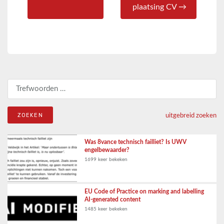
plaatsing CV →
Zoeken naar:
uitgebreid zoeken
Was 8vance technisch failliet? Is UWV
engelbewaarder?
1699 keer bekeken
EU Code of Practice on marking and labelling
AI-generated content
1485 keer bekeken