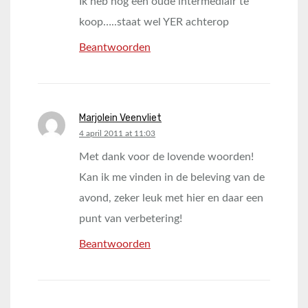
Ik heb nog een oude intermediair te
koop…..staat wel YER achterop
Beantwoorden
Marjolein Veenvliet
says:
4 april 2011 at 11:03
Met dank voor de lovende woorden!
Kan ik me vinden in de beleving van de
avond, zeker leuk met hier en daar een
punt van verbetering!
Beantwoorden