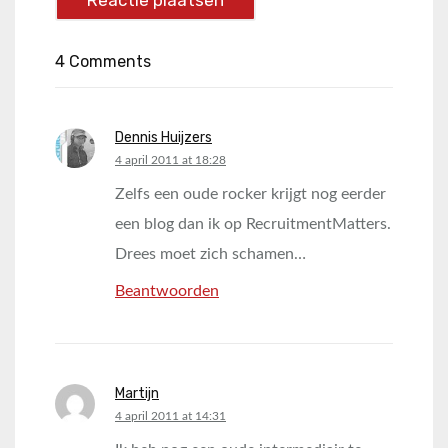
4 Comments
Dennis Huijzers
says:
4 april 2011 at 18:28
Zelfs een oude rocker krijgt nog eerder
een blog dan ik op RecruitmentMatters.
Drees moet zich schamen…
Beantwoorden
Martijn
says:
4 april 2011 at 14:31