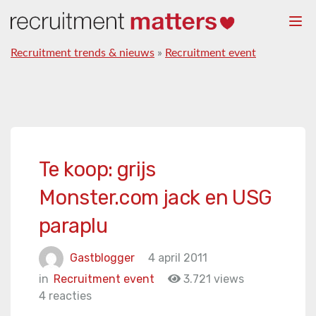
Togg
navi
Recruitment trends & nieuws
»
Recruitment event
Te koop: grijs
Monster.com jack en USG
paraplu
Gastblogger
4 april 2011
in
Recruitment event
3.721 views
4 reacties