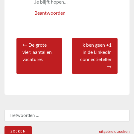
Je blijft hopen…
Beantwoorden
← De grote
Ik ben geen +1
vier: aantallen
in de LinkedIn
vacatures
connectieteller
→
Zoeken naar:
uitgebreid zoeken