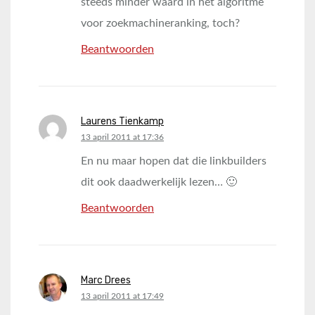
steeds minder waard in het algoritme
voor zoekmachineranking, toch?
Beantwoorden
Laurens Tienkamp
says:
13 april 2011 at 17:36
En nu maar hopen dat die linkbuilders
dit ook daadwerkelijk lezen… 🙂
Beantwoorden
Marc Drees
says:
13 april 2011 at 17:49