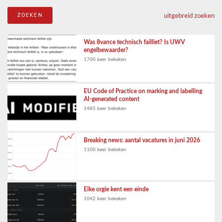
uitgebreid zoeken
Was 8vance technisch failliet? Is UWV
engelbewaarder?
1700 keer bekeken
EU Code of Practice on marking and labelling
AI-generated content
1485 keer bekeken
Breaking news: aantal vacatures in juni 2026
1100 keer bekeken
Elke orgie kent een einde
1042 keer bekeken