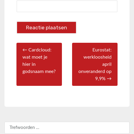
← Cardcloud:
Eurostat:
wat moet je
werkloosheid
hier in
april
godsnaam mee?
onveranderd op
9,9% →
Zoeken naar: