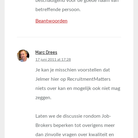
beschadigend voor de goede naam van
betreffende persoon.
Beantwoorden
Marc Drees
says:
17 juni 2011 at 17:28
Je kan je misschien voorstellen dat
Jelmer hier op RecruitmentMatters
niets over kan en mogelijk ook niet mag
zeggen.
Laten we de discussie rondom Job-
Brokers beperken tot overigens meer
dan zinvolle vragen over kwaliteit en