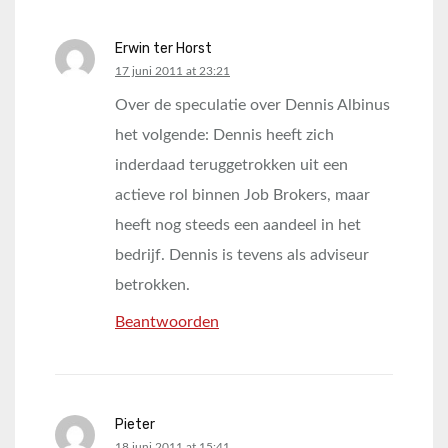
Erwin ter Horst
says:
17 juni 2011 at 23:21
Over de speculatie over Dennis Albinus
het volgende: Dennis heeft zich
inderdaad teruggetrokken uit een
actieve rol binnen Job Brokers, maar
heeft nog steeds een aandeel in het
bedrijf. Dennis is tevens als adviseur
betrokken.
Beantwoorden
Pieter
says:
18 juni 2011 at 15:41