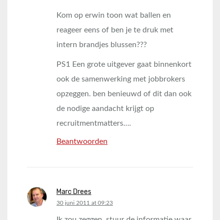
Kom op erwin toon wat ballen en
reageer eens of ben je te druk met
intern brandjes blussen???
PS1 Een grote uitgever gaat binnenkort
ook de samenwerking met jobbrokers
opzeggen. ben benieuwd of dit dan ook
de nodige aandacht krijgt op
recruitmentmatters….
Beantwoorden
Marc Drees
says:
30 juni 2011 at 09:23
Ik zou zeggen, stuur de informatie waar