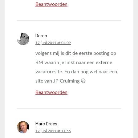
Beantwoorden
Doron
says:
17 juni 2011 at 04:09
volgens mij is dit de eerste posting op
RM waarin je linkt naar een externe
vacaturesite. En dan nog wel naar een
site van JP Cruiming 😉
Beantwoorden
Marc Drees
says:
17 juni 2011 at 11:56