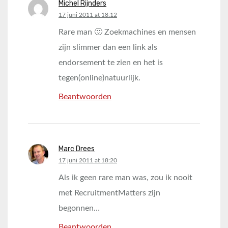
Michel Rijnders
says:
17 juni 2011 at 18:12
Rare man 🙂 Zoekmachines en mensen
zijn slimmer dan een link als
endorsement te zien en het is
tegen(online)natuurlijk.
Beantwoorden
Marc Drees
says:
17 juni 2011 at 18:20
Als ik geen rare man was, zou ik nooit
met RecruitmentMatters zijn
begonnen…
Beantwoorden