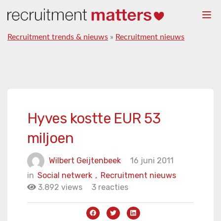
Togg
navi
Recruitment trends & nieuws
»
Recruitment nieuws
Hyves kostte EUR 53
miljoen
Wilbert Geijtenbeek
16 juni 2011
in
Social netwerk
,
Recruitment nieuws
3.892 views
3 reacties