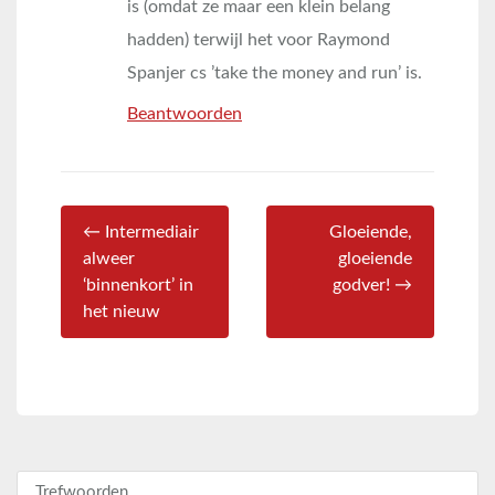
is (omdat ze maar een klein belang
hadden) terwijl het voor Raymond
Spanjer cs ’take the money and run’ is.
Beantwoorden
← Intermediair
Gloeiende,
alweer
gloeiende
‘binnenkort’ in
godver! →
het nieuw
Zoeken naar: