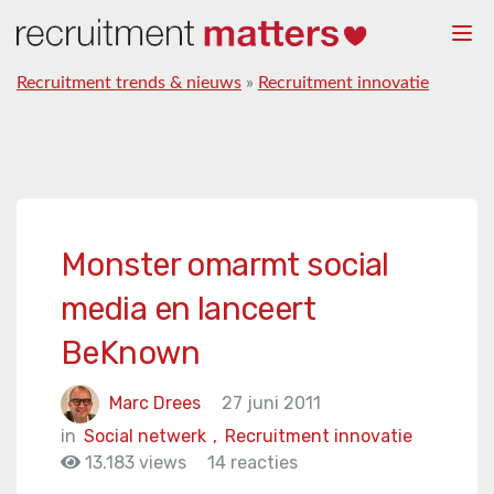
Togg
navi
Recruitment trends & nieuws
»
Recruitment innovatie
Monster omarmt social
media en lanceert
BeKnown
Marc Drees
27 juni 2011
in
Social netwerk
,
Recruitment innovatie
13.183 views
14 reacties