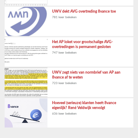
UWV dekt AVG overtreding 8vance toe
781 keer bekeken
Het AP loket voor grootschalige AVG-
overtredingen is permanent gesloten
747 keer bekeken
UWV zegt niets van normbrief van AP aan
8vance af te weten
723 keer bekeken
Hoeveel (serieuze) klanten heeft 8vance
eigenlijk? René Veldwijk vervolgt
636 keer bekeken