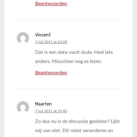
Beantwoorden
Vincent
says:
7 juli 2011 at 23:28
Dat is een data-vault dude. Heel iets
anders. Misschien nog es lezen.
Beantwoorden
Maarten
says:
7 juli 2011 at 19:40
Zo dus nu is de discussie gesloten? Lijkt
mij van niet. Dit móet veranderen en