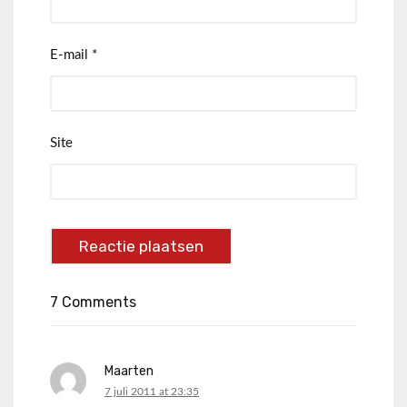
E-mail
*
Site
7 Comments
Maarten
says:
7 juli 2011 at 23:35