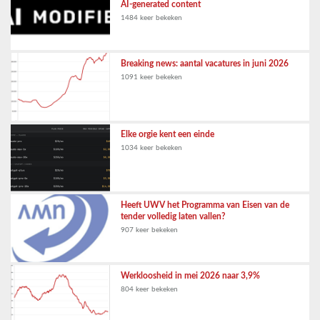
AI-generated content
1484 keer bekeken
Breaking news: aantal vacatures in juni 2026
1091 keer bekeken
Elke orgie kent een einde
1034 keer bekeken
Heeft UWV het Programma van Eisen van de
tender volledig laten vallen?
907 keer bekeken
Werkloosheid in mei 2026 naar 3,9%
804 keer bekeken