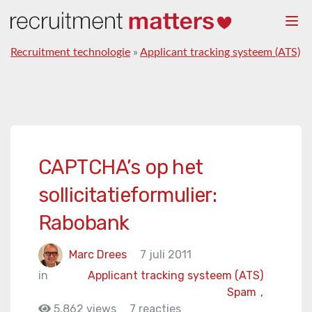
Togg
navi
Recruitment technologie
»
Applicant tracking systeem (ATS)
CAPTCHA’s op het
sollicitatieformulier:
Rabobank
Marc Drees
7 juli 2011
in
Applicant tracking systeem (ATS)
Spam
,
5.862 views
7 reacties