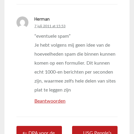
Herman
says:
7 juli 2011 at 15:53
“eventuele spam”
Je hebt volgens mij geen idee van de
hoeveelheden spam die binnen kunnen
komen op een formulier. Dit kunnen
echt 1000-en berichten per seconden
zijn, waarmee zelfs hele delen van sites
plat te leggen zijn
Beantwoorden
← DPA voor de
USG People’s