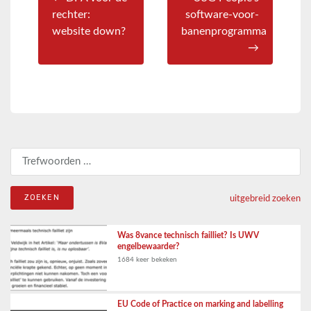
rechter:
software-voor-
website down?
banenprogramma
→
Zoeken naar:
uitgebreid zoeken
Was 8vance technisch failliet? Is UWV
engelbewaarder?
1684 keer bekeken
EU Code of Practice on marking and labelling