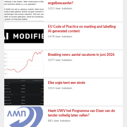
engelbewaarder?
1651 keer bekeken
EU Code of Practice on marking and labelling
AI-generated content
1478 keer bekeken
Breaking news: aantal vacatures in juni 2026
1077 keer bekeken
Elke orgie kent een einde
1014 keer bekeken
Heeft UWV het Programma van Eisen van de
tender volledig laten vallen?
881 keer bekeken