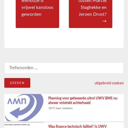
werkloze is
tussen Marcel
vrijwel kansloos
Slaghekke en
geworden
Jeroen Drost?
→
Zoeken naar:
uitgebreid zoeken
Planning voor gefaseerde uitrol UWV BMS nu
alweer volstrekt achterhaald
1875 keer bekeken
Was 8vance technisch failliet? Is UWV