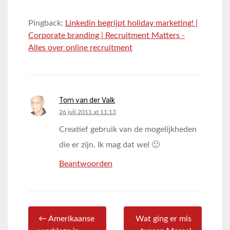
Pingback:
Linkedin begrijpt holiday marketing! |
Corporate branding | Recruitment Matters -
Alles over online recruitment
Tom van der Valk
says:
26 juli 2011 at 11:13
Creatief gebruik van de mogelijkheden
die er zijn. Ik mag dat wel 🙂
Beantwoorden
← Amerikaanse
Wat ging er mis