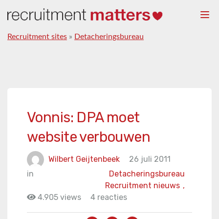
Togg
navi
Recruitment sites
»
Detacheringsbureau
Vonnis: DPA moet
website verbouwen
Wilbert Geijtenbeek
26 juli 2011
in
Detacheringsbureau
Recruitment nieuws
,
4.905 views
4 reacties