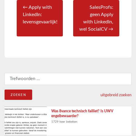
← Apply with
SalesProfs:
LinkedIn:
geen Apply
levensgevaarlijk!
with LinkedIn,
wel SocialCV →
Zoeken naar:
uitgebreid zoeken
Was 8vance technisch failliet? Is UWV
engelbewaarder?
1729 keer bekeken