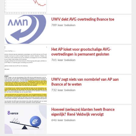
UWV dekt AVG overtreding 8vance toe
789 keer bekeken
Het AP loket voor grootschalige AVG-
overtredingen is permanent gesloten
761 keer bekeken
UWV zegt niets van normbrief van AP aan
8vance af te weten
732 keer bekeken
Hoeveel (serieuze) klanten heeft 8vance
eigenlijk? René Veldwijk vervolgt
646 keer bekeken