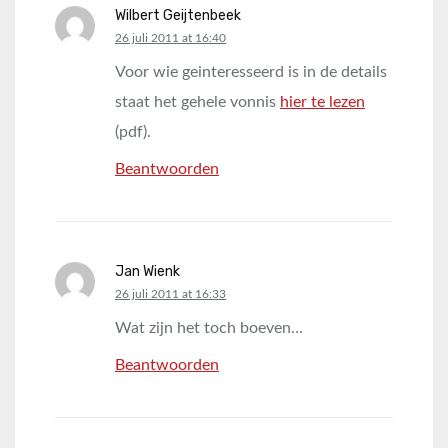
Wilbert Geijtenbeek
says:
26 juli 2011 at 16:40
Voor wie geinteresseerd is in de details
staat het gehele vonnis
hier te lezen
(pdf).
Beantwoorden
Jan Wienk
says:
26 juli 2011 at 16:33
Wat zijn het toch boeven…
Beantwoorden