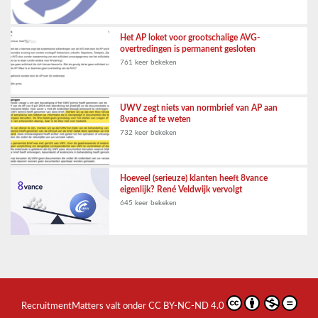
Het AP loket voor grootschalige AVG-
overtredingen is permanent gesloten
761 keer bekeken
UWV zegt niets van normbrief van AP aan
8vance af te weten
732 keer bekeken
Hoeveel (serieuze) klanten heeft 8vance
eigenlijk? René Veldwijk vervolgt
645 keer bekeken
RecruitmentMatters
valt onder
CC BY-NC-ND 4.0