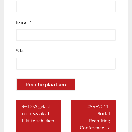
E-mail
*
Site
← DPA gelast
#SRE2011:
rechtszaak af,
Social
lijkt te schikken
Recruiting
Conference →