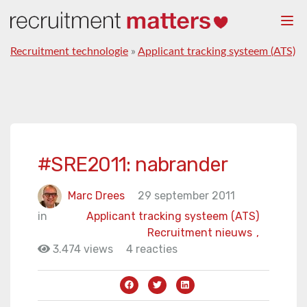
Togg
navi
Recruitment technologie
»
Applicant tracking systeem (ATS)
#SRE2011: nabrander
Marc Drees
29 september 2011
in
Applicant tracking systeem (ATS)
Recruitment nieuws
,
3.474 views
4 reacties