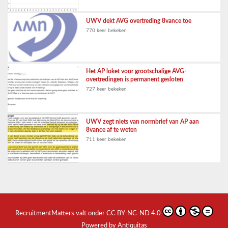
UWV dekt AVG overtreding 8vance toe
770 keer bekeken
Het AP loket voor grootschalige AVG-
overtredingen is permanent gesloten
727 keer bekeken
UWV zegt niets van normbrief van AP aan
8vance af te weten
711 keer bekeken
RecruitmentMatters
valt onder
CC BY-NC-ND 4.0
Powered by Antiquitas