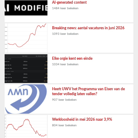
AI-generated content
1484 keer bekeken
Breaking news: aantal vacatures in juni 2026
1093 keer bekeken
Elke orgie kent een einde
1034 keer bekeken
Heeft UWV het Programma van Eisen van de
tender volledig laten vallen?
907 keer bekeken
Werkloosheid in mei 2026 naar 3,9%
804 keer bekeken