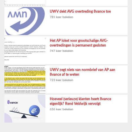
UWV dekt AVG overtreding 8vance toe
781 keer bekeken
Het AP loket voor grootschalige AVG-
overtredingen is permanent gesloten
747 keer bekeken
UWV zegt niets van normbrief van AP aan
8vance af te weten
723 keer bekeken
Hoeveel (serieuze) klanten heeft 8vance
eigenlijk? René Veldwijk vervolgt
636 keer bekeken