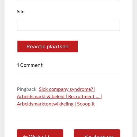
Site
1 Comment
Pingback:
Sick company syndrome? |
Arbeidsmarkt & beleid | Recruitment ... |
Arbeidsmarktontwikkeling | Scoop.it
← Werk.nl +
Vacatures per