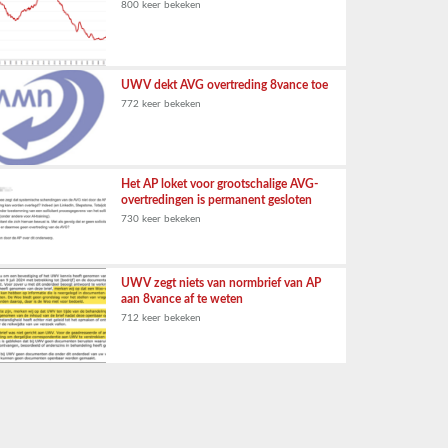
800 keer bekeken
UWV dekt AVG overtreding 8vance toe
772 keer bekeken
Het AP loket voor grootschalige AVG-
overtredingen is permanent gesloten
730 keer bekeken
UWV zegt niets van normbrief van AP
aan 8vance af te weten
712 keer bekeken