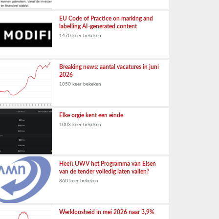
EU Code of Practice on marking and
labelling AI-generated content
1470 keer bekeken
Breaking news: aantal vacatures in juni
2026
1050 keer bekeken
Elke orgie kent een einde
1003 keer bekeken
Heeft UWV het Programma van Eisen
van de tender volledig laten vallen?
860 keer bekeken
Werkloosheid in mei 2026 naar 3,9%