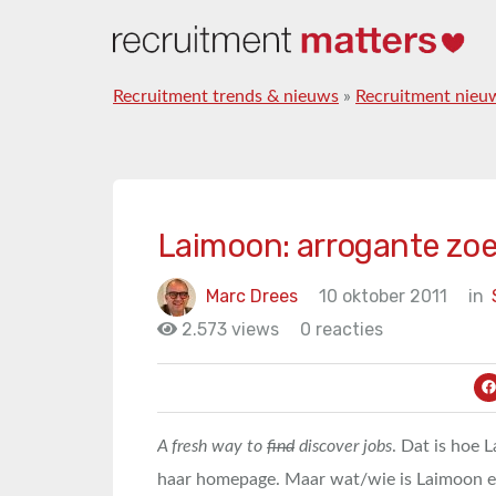
Recruitment trends & nieuws
»
Recruitment nieu
Laimoon: arrogante zoe
Marc Drees
10 oktober 2011
in
2.573 views
0 reacties
A fresh way to
find
discover jobs
. Dat is hoe 
haar homepage. Maar wat/wie is Laimoon ei