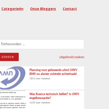
Categorieën
Onze Bloggers
Contact
eken naar:
uitgebreid zoeken
Planning voor gefaseerde uitrol UWV
BMS nu alweer volstrekt achterhaald
1853 keer bekeken
Was 8vance technisch failliet? Is UWV
engelbewaarder?
1630 keer bekeken