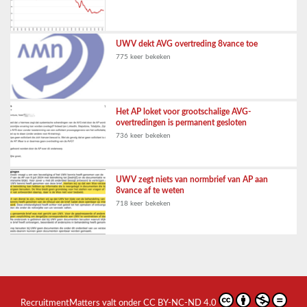
UWV dekt AVG overtreding 8vance toe
775 keer bekeken
Het AP loket voor grootschalige AVG-
overtredingen is permanent gesloten
736 keer bekeken
UWV zegt niets van normbrief van AP aan
8vance af te weten
718 keer bekeken
RecruitmentMatters
valt onder
CC BY-NC-ND 4.0