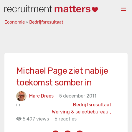
Togg
navi
Economie
»
Bedrijfsresultaat
Michael Page ziet nabije
toekomst somber in
Marc Drees
5 december 2011
in
Bedrijfsresultaat
Werving & selectiebureau
,
5.497 views
6 reacties