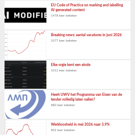
EU Code of Practice on marking and labelling
AI-generated content
1478 keer bekeken
Breaking news: aantal vacatures in juni 2026
1077 keer bekeken
Elke orgie kent een einde
1012 keer bekeken
Heeft UWV het Programma van Eisen van de
tender volledig laten vallen?
880 keer bekeken
Werkloosheid in mei 2026 naar 3,9%
802 keer bekeken