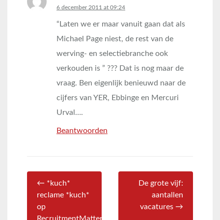
says:
6 december 2011 at 09:24
“Laten we er maar vanuit gaan dat als
Michael Page niest, de rest van de
werving- en selectiebranche ook
verkouden is ” ??? Dat is nog maar de
vraag. Ben eigenlijk benieuwd naar de
cijfers van YER, Ebbinge en Mercuri
Urval….
Beantwoorden
← *kuch*
De grote vijf:
reclame *kuch*
aantallen
op
vacatures →
RecruitmentMatters