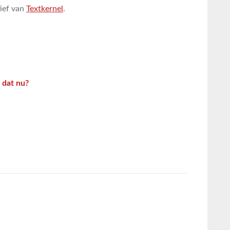
tief van
Textkernel
.
 dat nu?