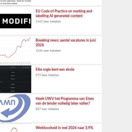
EU Code of Practice on marking and
labelling AI-generated content
1467 keer bekeken
Breaking news: aantal vacatures in juni
2026
1036 keer bekeken
Elke orgie kent een einde
975 keer bekeken
Heeft UWV het Programma van Eisen
van de tender volledig laten vallen?
827 keer bekeken
Werkloosheid in mei 2026 naar 3,9%