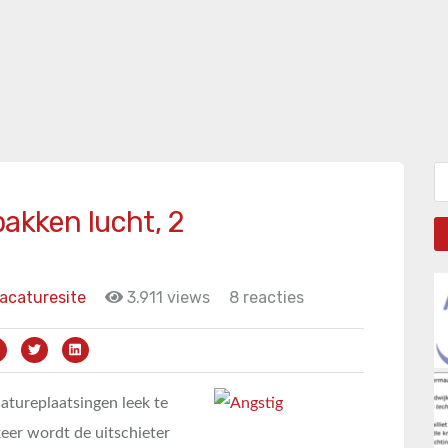
Zo
bakken lucht, 2
acaturesite
3.911 views
8 reacties
atureplaatsingen leek te
keer wordt de uitschieter