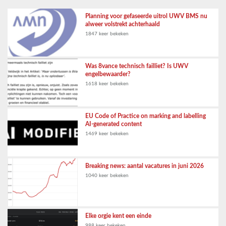
Planning voor gefaseerde uitrol UWV BMS nu
alweer volstrekt achterhaald
1847 keer bekeken
Was 8vance technisch failliet? Is UWV
engelbewaarder?
1618 keer bekeken
EU Code of Practice on marking and labelling
AI-generated content
1469 keer bekeken
Breaking news: aantal vacatures in juni 2026
1040 keer bekeken
Elke orgie kent een einde
988 keer bekeken