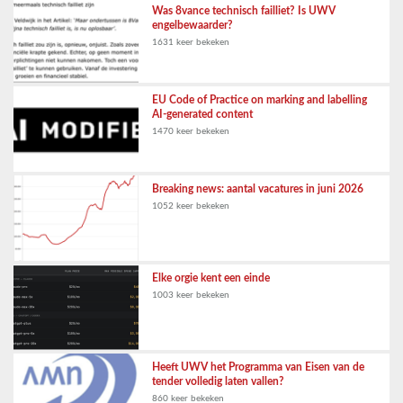
Was 8vance technisch failliet? Is UWV
engelbewaarder?
1631 keer bekeken
EU Code of Practice on marking and labelling
AI-generated content
1470 keer bekeken
Breaking news: aantal vacatures in juni 2026
1052 keer bekeken
Elke orgie kent een einde
1003 keer bekeken
Heeft UWV het Programma van Eisen van de
tender volledig laten vallen?
860 keer bekeken