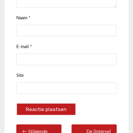
Naam
*
E-mail
*
Site
← Stijgende
De (interne)