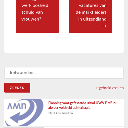
werkloosheid
vacatures van
schuld van
de marktleiders
vrouwen?
in uitzendland
→
Zoeken naar:
uitgebreid zoeken
Planning voor gefaseerde uitrol UWV BMS nu
alweer volstrekt achterhaald
1854 keer bekeken