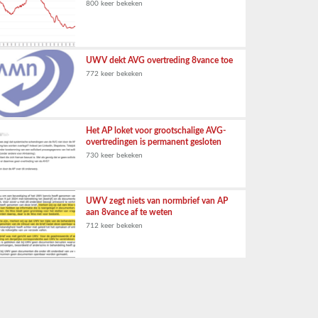
800 keer bekeken
UWV dekt AVG overtreding 8vance toe
772 keer bekeken
Het AP loket voor grootschalige AVG-
overtredingen is permanent gesloten
730 keer bekeken
UWV zegt niets van normbrief van AP
aan 8vance af te weten
712 keer bekeken