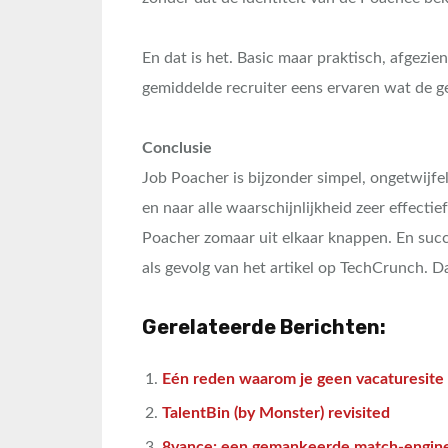
En dat is het. Basic maar praktisch, afgezi
gemiddelde recruiter eens ervaren wat de g
Conclusie
Job Poacher is bijzonder simpel, ongetwijf
en naar alle waarschijnlijkheid zeer effectie
Poacher zomaar uit elkaar knappen. En succe
als gevolg van het artikel op TechCrunch. D
Gerelateerde Berichten:
Eén reden waarom je geen vacaturesite
TalentBin (by Monster) revisited
8vance: een gemankeerde match-engin