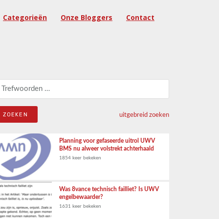
Categorieën
Onze Bloggers
Contact
eken naar:
uitgebreid zoeken
Planning voor gefaseerde uitrol UWV
BMS nu alweer volstrekt achterhaald
1854 keer bekeken
Was 8vance technisch failliet? Is UWV
engelbewaarder?
1631 keer bekeken