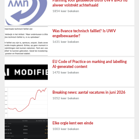
Planning voor gefaseerde uitrol UWV BMS nu
alweer volstrekt achterhaald
1854 keer bekeken
Was 8vance technisch failliet? Is UWV
engelbewaarder?
1631 keer bekeken
EU Code of Practice on marking and labelling
AI-generated content
1470 keer bekeken
Breaking news: aantal vacatures in juni 2026
1052 keer bekeken
Elke orgie kent een einde
1003 keer bekeken