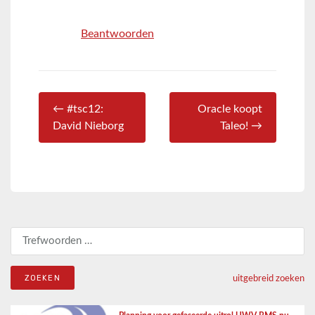
Beantwoorden
← #tsc12:
Oracle koopt
David Nieborg
Taleo! →
Zoeken naar:
uitgebreid zoeken