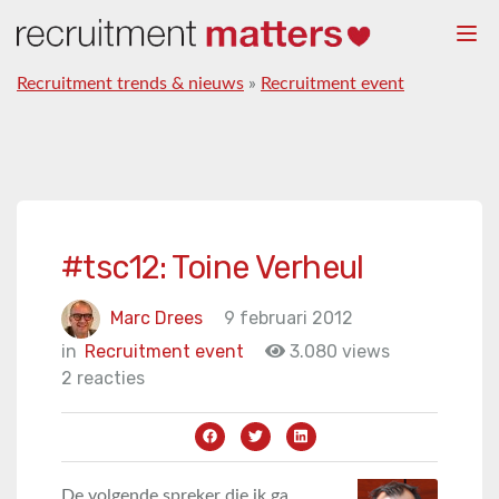
Togg
navi
Recruitment trends & nieuws
»
Recruitment event
#tsc12: Toine Verheul
Marc Drees
9 februari 2012
in
Recruitment event
3.080 views
2 reacties
De volgende spreker die ik ga