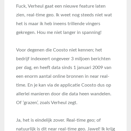
Fuck, Verheul gaat een nieuwe feature laten
zien, real-time geo. Ik weet nog steeds niet wat
het is maar ik heb ineens trillende vingers
gekregen. Hou me niet langer in spanning!
Voor degenen die Coosto niet kennen; het
bedrijf indexeert ongeveer 3 miljoen berichten
per dag, en heeft data sinds 1 januari 2009 van
een enorm aantal online bronnen in near real-
time. En je kan via de applicatie Coosto dus op
allerlei manieren door die data heen wandelen.
Of ‘grazen’, zoals Verheul zegt.
Ja, het is eindelijk zover. Real-time geo; of
natuurlijk is dit near real-time geo. Jawel! Ik krijg