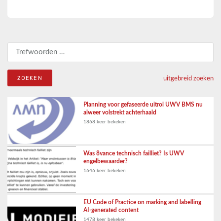
Zoeken naar:
uitgebreid zoeken
Planning voor gefaseerde uitrol UWV BMS nu
alweer volstrekt achterhaald
1868 keer bekeken
Was 8vance technisch failliet? Is UWV
engelbewaarder?
1646 keer bekeken
EU Code of Practice on marking and labelling
AI-generated content
1478 keer bekeken