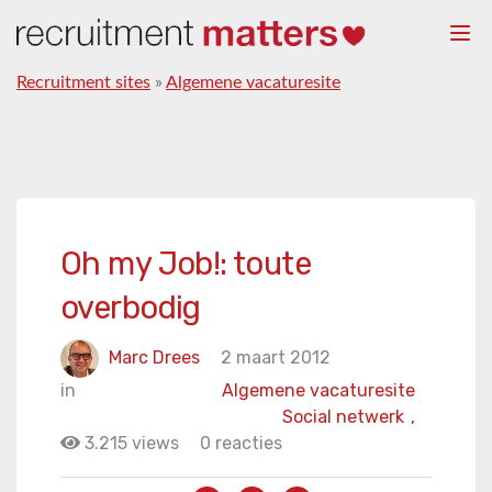
Togg
navi
Recruitment sites
»
Algemene vacaturesite
Oh my Job!: toute
overbodig
Marc Drees
2 maart 2012
in
Algemene vacaturesite
Social netwerk
,
3.215 views
0 reacties