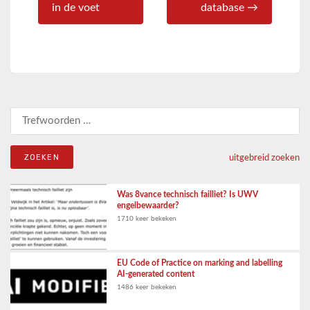
in de voet
database →
Zoeken naar:
uitgebreid zoeken
Was 8vance technisch failliet? Is UWV
engelbewaarder?
1710 keer bekeken
EU Code of Practice on marking and labelling
AI-generated content
1486 keer bekeken