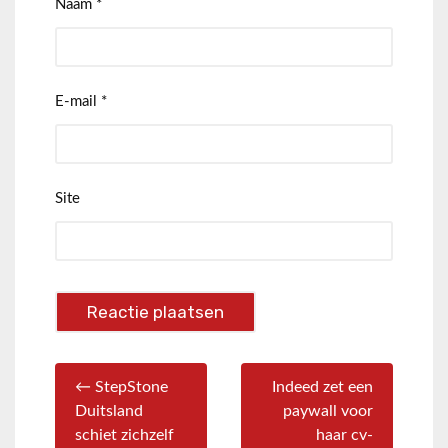
Naam
*
E-mail
*
Site
← StepStone
Indeed zet een
Duitsland
paywall voor
schiet zichzelf
haar cv-