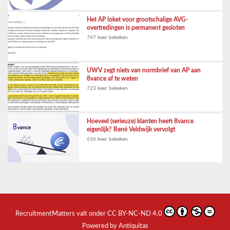
Het AP loket voor grootschalige AVG-
overtredingen is permanent gesloten
747 keer bekeken
UWV zegt niets van normbrief van AP aan
8vance af te weten
723 keer bekeken
Hoeveel (serieuze) klanten heeft 8vance
eigenlijk? René Veldwijk vervolgt
636 keer bekeken
RecruitmentMatters
valt onder
CC BY-NC-ND 4.0
Powered by Antiquitas