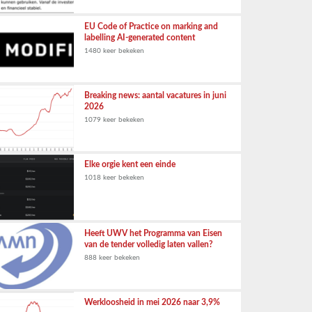
EU Code of Practice on marking and
labelling AI-generated content
1480 keer bekeken
Breaking news: aantal vacatures in juni
2026
1079 keer bekeken
Elke orgie kent een einde
1018 keer bekeken
Heeft UWV het Programma van Eisen
van de tender volledig laten vallen?
888 keer bekeken
Werkloosheid in mei 2026 naar 3,9%