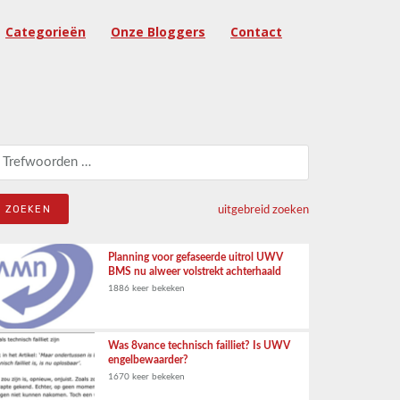
Categorieën
Onze Bloggers
Contact
eken naar:
uitgebreid zoeken
Planning voor gefaseerde uitrol UWV
BMS nu alweer volstrekt achterhaald
1886 keer bekeken
Was 8vance technisch failliet? Is UWV
engelbewaarder?
1670 keer bekeken