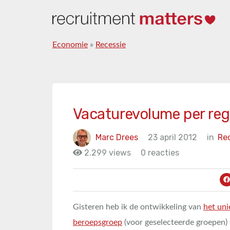
Economie
»
Recessie
Vacaturevolume per regi
Marc Drees
23 april 2012
in
Re
2.299 views
0 reacties
Gisteren heb ik de ontwikkeling van
het un
beroepsgroep
(voor geselecteerde groepen)