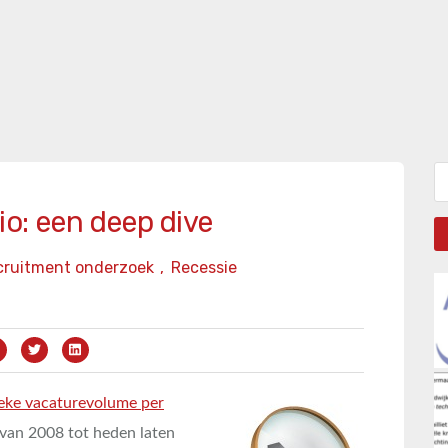
Zo
o: een deep dive
cruitment onderzoek
,
Recessie
ieke vacaturevolume per
 van 2008 tot heden laten