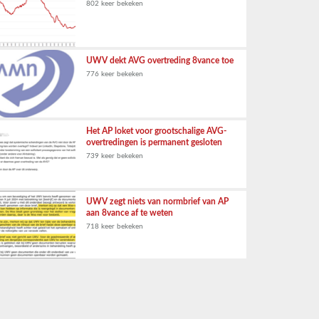
802 keer bekeken
UWV dekt AVG overtreding 8vance toe
776 keer bekeken
Het AP loket voor grootschalige AVG-
overtredingen is permanent gesloten
739 keer bekeken
UWV zegt niets van normbrief van AP
aan 8vance af te weten
718 keer bekeken