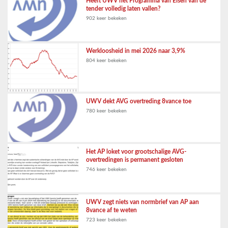
Heeft UWV het Programma van Eisen van de
tender volledig laten vallen?
902 keer bekeken
Werkloosheid in mei 2026 naar 3,9%
804 keer bekeken
UWV dekt AVG overtreding 8vance toe
780 keer bekeken
Het AP loket voor grootschalige AVG-
overtredingen is permanent gesloten
746 keer bekeken
UWV zegt niets van normbrief van AP aan
8vance af te weten
723 keer bekeken