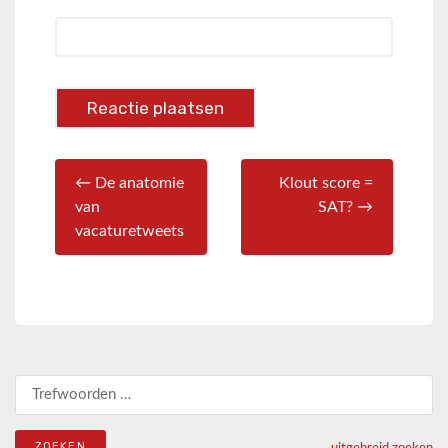
← De anatomie
Klout score =
van
SAT? →
vacaturetweets
Zoeken naar:
uitgebreid zoeken