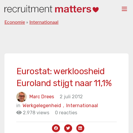
Togg
navi
Economie
»
Internationaal
Eurostat: werkloosheid
Euroland stijgt naar 11,1%
Marc Drees
2 juli 2012
in
Werkgelegenheid
,
Internationaal
2.978 views
0 reacties