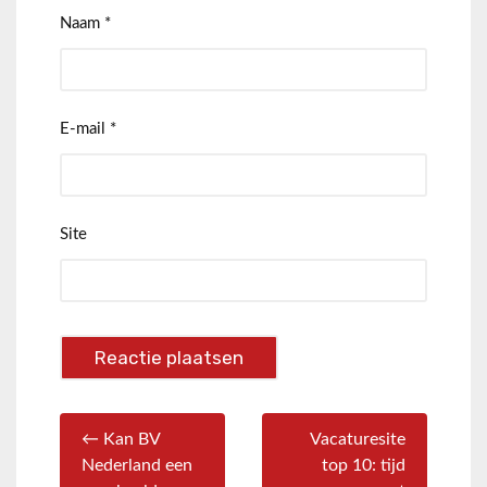
Naam
*
E-mail
*
Site
← Kan BV
Vacaturesite
Nederland een
top 10: tijd