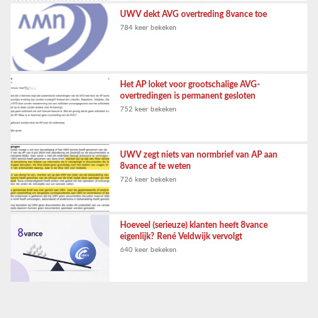
UWV dekt AVG overtreding 8vance toe
784 keer bekeken
Het AP loket voor grootschalige AVG-
overtredingen is permanent gesloten
752 keer bekeken
UWV zegt niets van normbrief van AP aan
8vance af te weten
726 keer bekeken
Hoeveel (serieuze) klanten heeft 8vance
eigenlijk? René Veldwijk vervolgt
640 keer bekeken