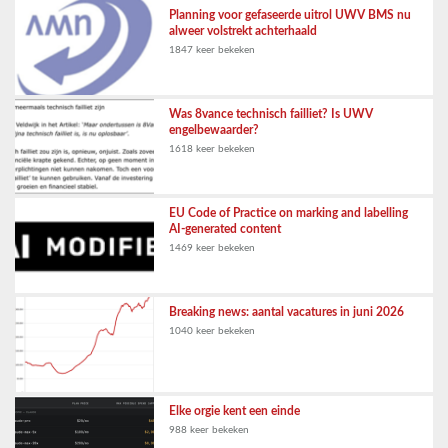
Planning voor gefaseerde uitrol UWV BMS nu
alweer volstrekt achterhaald
1847 keer bekeken
Was 8vance technisch failliet? Is UWV
engelbewaarder?
1618 keer bekeken
EU Code of Practice on marking and labelling
AI-generated content
1469 keer bekeken
Breaking news: aantal vacatures in juni 2026
1040 keer bekeken
Elke orgie kent een einde
988 keer bekeken