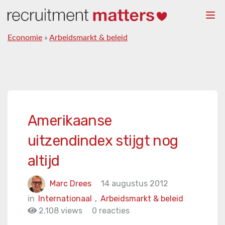
Togg
navi
Economie
»
Arbeidsmarkt & beleid
Amerikaanse
uitzendindex stijgt nog
altijd
Marc Drees
14 augustus 2012
in
Internationaal
,
Arbeidsmarkt & beleid
2.108 views
0 reacties