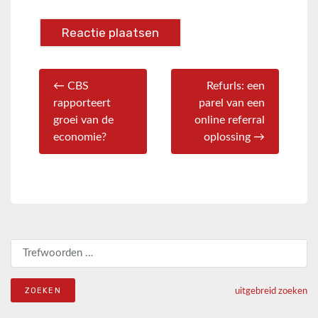
← CBS
Refurls: een
rapporteert
parel van een
groei van de
online referral
economie?
oplossing →
Zoeken naar:
uitgebreid zoeken