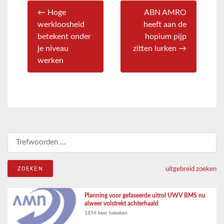
← Hoge
ABN AMRO
werkloosheid
heeft aan de
betekent onder
hopium pijp
je niveau
zitten lurken →
werken
Zoeken naar:
uitgebreid zoeken
Planning voor gefaseerde uitrol UWV BMS nu
alweer volstrekt achterhaald
1854 keer bekeken