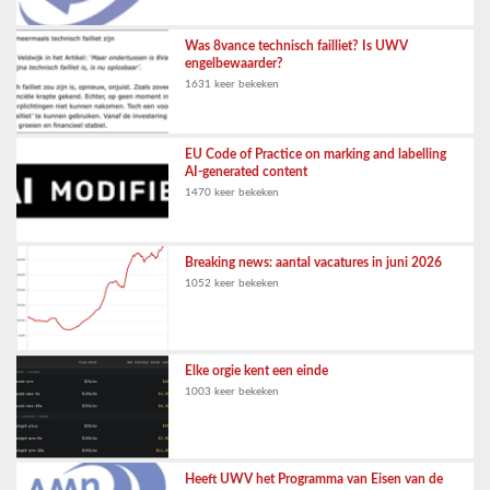
Was 8vance technisch failliet? Is UWV
engelbewaarder?
1631 keer bekeken
EU Code of Practice on marking and labelling
AI-generated content
1470 keer bekeken
Breaking news: aantal vacatures in juni 2026
1052 keer bekeken
Elke orgie kent een einde
1003 keer bekeken
Heeft UWV het Programma van Eisen van de