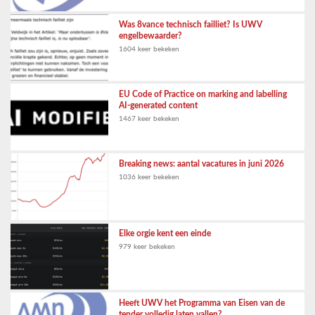
Was 8vance technisch failliet? Is UWV
engelbewaarder?
1604 keer bekeken
EU Code of Practice on marking and labelling
AI-generated content
1467 keer bekeken
Breaking news: aantal vacatures in juni 2026
1036 keer bekeken
Elke orgie kent een einde
979 keer bekeken
Heeft UWV het Programma van Eisen van de
tender volledig laten vallen?