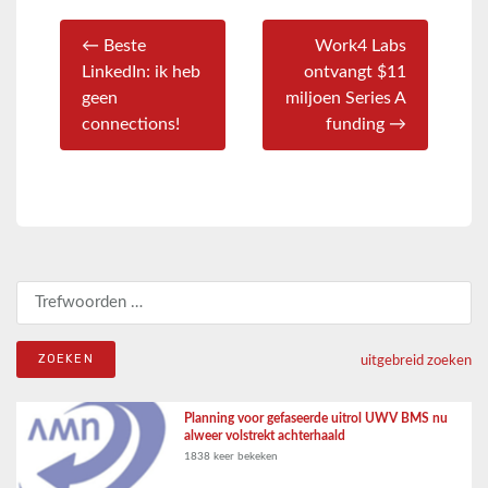
← Beste
Work4 Labs
LinkedIn: ik heb
ontvangt $11
geen
miljoen Series A
connections!
funding →
Zoeken naar:
uitgebreid zoeken
Planning voor gefaseerde uitrol UWV BMS nu
alweer volstrekt achterhaald
1838 keer bekeken