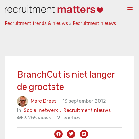
Togg
navi
Recruitment trends & nieuws
»
Recruitment nieuws
BranchOut is niet langer
de grootste
Marc Drees
13 september 2012
in
Social netwerk
,
Recruitment nieuws
3.255 views
2 reacties