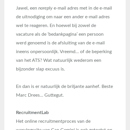
Jawel, een
noreply
e-mail adres met in de e-mail
de uitnodiging om naar een ander e-mail adres
wel te reageren. En hoewel bij zowel de
vacature als de ‘bedankpagina’ een persoon
werd genoemd is de afsluiting van de e-mail
ineens onpersoonlijk. Vreemd… of de beperking
van het ATS? Wat natuurlijk wederom een
bijzonder slap excuus is.
En dan is er natuurlijk de briljante aanhef. Beste
Marc Drees… Guttegut.
RecruitmentLab
Het online recruitmentproces van de
wervingssite van Cap Gemini is ook getoetst op