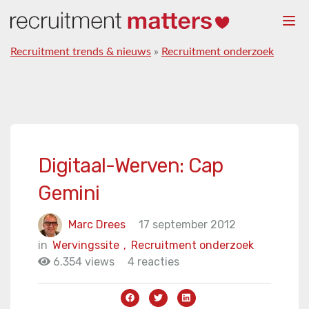
Togg
navi
Recruitment trends & nieuws
»
Recruitment onderzoek
Digitaal-Werven: Cap
Gemini
Marc Drees
17 september 2012
in
Wervingssite
,
Recruitment onderzoek
6.354 views
4 reacties