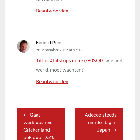
Beantwoorden
Herbert Prins
says:
28 september 2012 at 15:17
https://bitstrips.com/r/90SQ0
wie niet
werkt moet wachten?
Beantwoorden
← Gaat
Adecco steeds
werkloosheid
minder big in
Griekenland
Japan →
ook door 25%