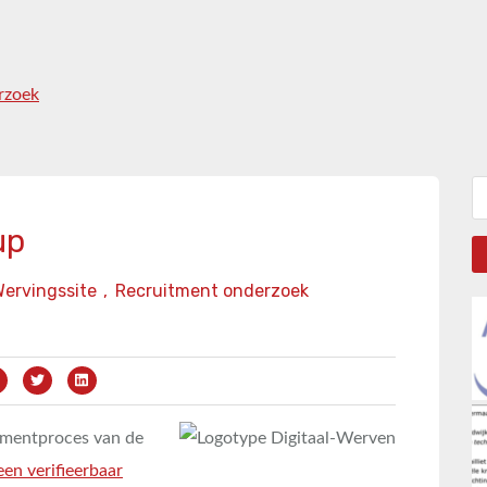
rzoek
Zo
up
Wervingssite
,
Recruitment onderzoek
itmentproces van de
een verifieerbaar