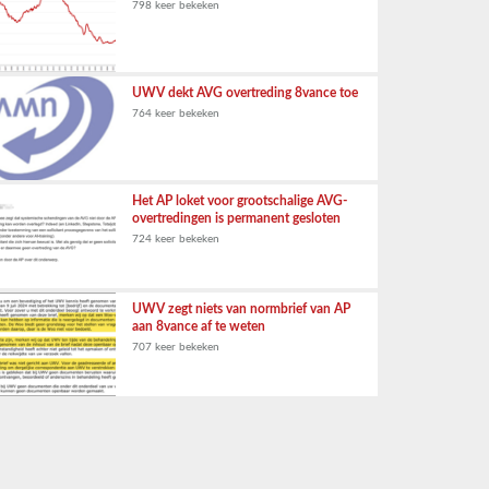
798 keer bekeken
UWV dekt AVG overtreding 8vance toe
764 keer bekeken
Het AP loket voor grootschalige AVG-
overtredingen is permanent gesloten
724 keer bekeken
UWV zegt niets van normbrief van AP
aan 8vance af te weten
707 keer bekeken