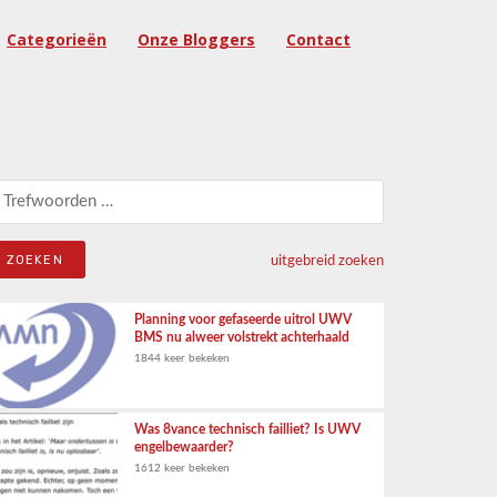
Categorieën
Onze Bloggers
Contact
eken naar:
uitgebreid zoeken
Planning voor gefaseerde uitrol UWV
BMS nu alweer volstrekt achterhaald
1844 keer bekeken
Was 8vance technisch failliet? Is UWV
engelbewaarder?
1612 keer bekeken