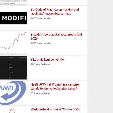
EU Code of Practice on marking and
labelling AI-generated content
1469 keer bekeken
Breaking news: aantal vacatures in juni
2026
1039 keer bekeken
Elke orgie kent een einde
986 keer bekeken
Heeft UWV het Programma van Eisen
van de tender volledig laten vallen?
839 keer bekeken
Werkloosheid in mei 2026 naar 3,9%