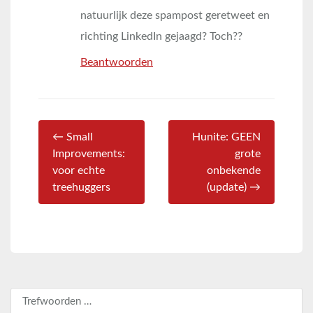
natuurlijk deze spampost geretweet en
richting LinkedIn gejaagd? Toch??
Beantwoorden
← Small
Hunite: GEEN
Improvements:
grote
voor echte
onbekende
treehuggers
(update) →
Zoeken naar: