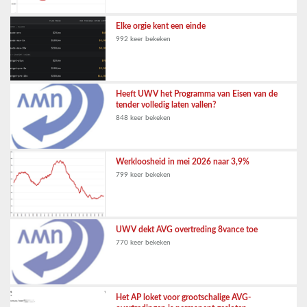
Elke orgie kent een einde
992 keer bekeken
Heeft UWV het Programma van Eisen van de
tender volledig laten vallen?
848 keer bekeken
Werkloosheid in mei 2026 naar 3,9%
799 keer bekeken
UWV dekt AVG overtreding 8vance toe
770 keer bekeken
Het AP loket voor grootschalige AVG-