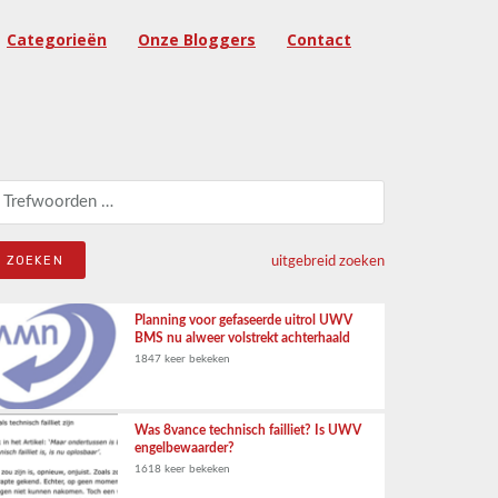
Categorieën
Onze Bloggers
Contact
eken naar:
uitgebreid zoeken
Planning voor gefaseerde uitrol UWV
BMS nu alweer volstrekt achterhaald
1847 keer bekeken
Was 8vance technisch failliet? Is UWV
engelbewaarder?
1618 keer bekeken