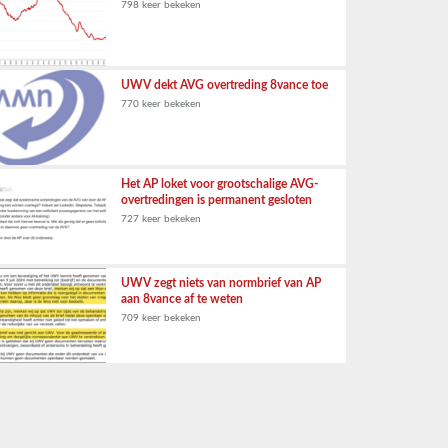
798 keer bekeken
UWV dekt AVG overtreding 8vance toe
770 keer bekeken
Het AP loket voor grootschalige AVG-
overtredingen is permanent gesloten
727 keer bekeken
UWV zegt niets van normbrief van AP
aan 8vance af te weten
709 keer bekeken