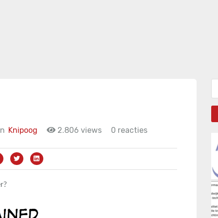
Zo
in
Knipoog
2.806 views
0 reacties
r?