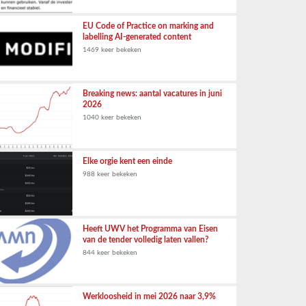
EU Code of Practice on marking and
labelling AI-generated content
1469 keer bekeken
Breaking news: aantal vacatures in juni
2026
1040 keer bekeken
Elke orgie kent een einde
988 keer bekeken
Heeft UWV het Programma van Eisen
van de tender volledig laten vallen?
844 keer bekeken
Werkloosheid in mei 2026 naar 3,9%