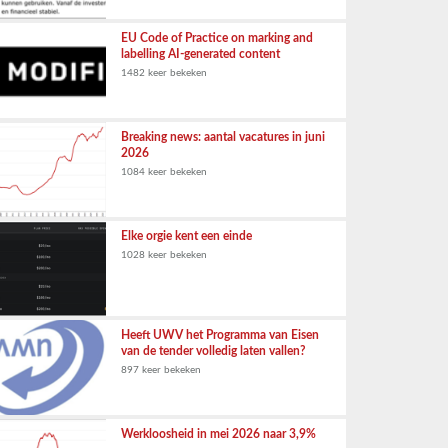
EU Code of Practice on marking and
labelling AI-generated content
1482 keer bekeken
Breaking news: aantal vacatures in juni
2026
1084 keer bekeken
Elke orgie kent een einde
1028 keer bekeken
Heeft UWV het Programma van Eisen
van de tender volledig laten vallen?
897 keer bekeken
Werkloosheid in mei 2026 naar 3,9%