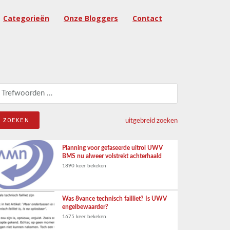
Categorieën
Onze Bloggers
Contact
eken naar:
uitgebreid zoeken
Planning voor gefaseerde uitrol UWV
BMS nu alweer volstrekt achterhaald
1890 keer bekeken
Was 8vance technisch failliet? Is UWV
engelbewaarder?
1675 keer bekeken