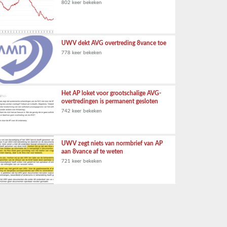
802 keer bekeken
UWV dekt AVG overtreding 8vance toe
778 keer bekeken
Het AP loket voor grootschalige AVG-
overtredingen is permanent gesloten
742 keer bekeken
UWV zegt niets van normbrief van AP
aan 8vance af te weten
721 keer bekeken