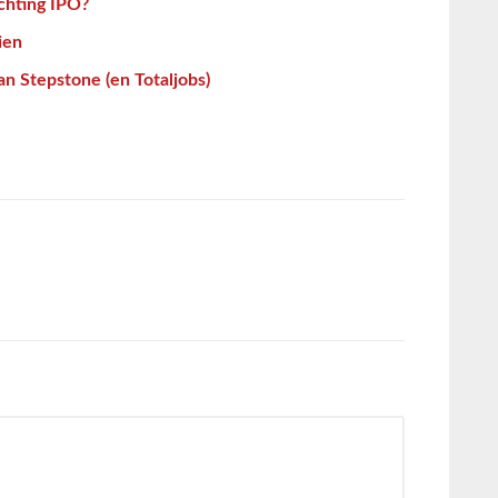
ichting IPO?
ien
an Stepstone (en Totaljobs)