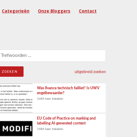
Categorieën
Onze Bloggers
Contact
eken naar:
uitgebreid zoeken
Was 8vance technisch failliet? Is UWV
engelbewaarder?
1684 keer bekeken
EU Code of Practice on marking and
labelling AI-generated content
1484 keer bekeken