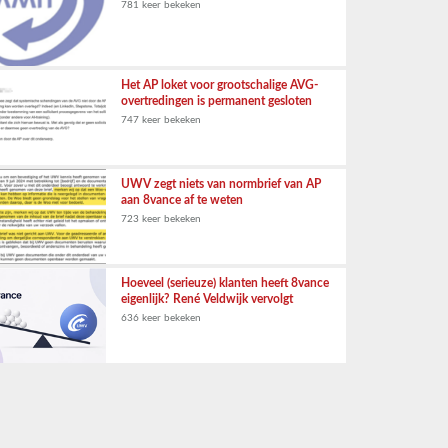
781 keer bekeken
Het AP loket voor grootschalige AVG-
overtredingen is permanent gesloten
747 keer bekeken
UWV zegt niets van normbrief van AP
aan 8vance af te weten
723 keer bekeken
Hoeveel (serieuze) klanten heeft 8vance
eigenlijk? René Veldwijk vervolgt
636 keer bekeken