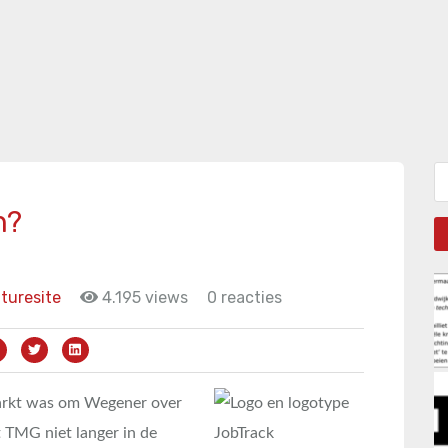
Zo
n?
turesite
4.195 views
0 reacties
markt was om Wegener over
t TMG niet langer in de