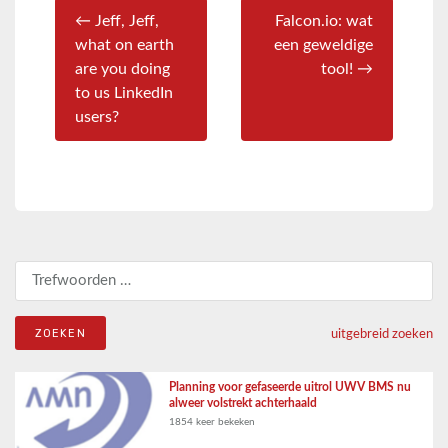
← Jeff, Jeff,
Falcon.io: wat
what on earth
een geweldige
are you doing
tool! →
to us LinkedIn
users?
Zoeken naar:
uitgebreid zoeken
Planning voor gefaseerde uitrol UWV BMS nu
alweer volstrekt achterhaald
1854 keer bekeken