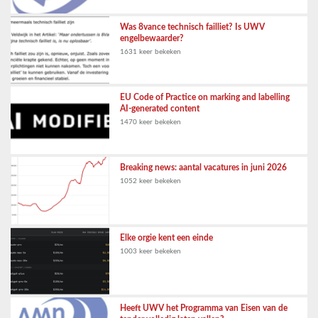
Was 8vance technisch failliet? Is UWV
engelbewaarder?
1631 keer bekeken
EU Code of Practice on marking and labelling
AI-generated content
1470 keer bekeken
Breaking news: aantal vacatures in juni 2026
1052 keer bekeken
Elke orgie kent een einde
1003 keer bekeken
Heeft UWV het Programma van Eisen van de