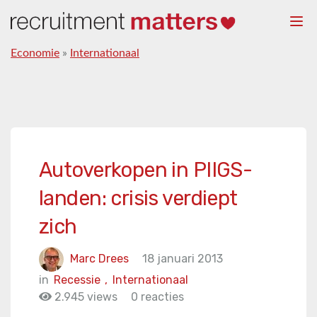
Togg
navi
Economie
»
Internationaal
Autoverkopen in PIIGS-
landen: crisis verdiept
zich
Marc Drees
18 januari 2013
in
Recessie
,
Internationaal
2.945 views
0 reacties